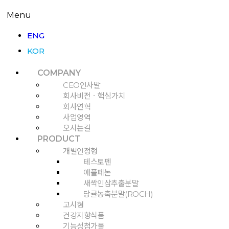
Menu
ENG
KOR
COMPANY
CEO인사말
회사비전ㆍ핵심가치
회사연혁
사업영역
오시는길
PRODUCT
개별인정형
테스토펜
애플페논
새싹인삼추출분말
당귤농축분말(ROCH)
고시형
건강지향식품
기능성첨가물