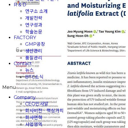
R & D
연구소 소개
개발전략
연구성과
학술논문
FACTORY
GMP공장
생산관리
품질관리
Contact
뉴스
BTC소식
Menu
Company
CEO인사말
회사비전ㆍ핵심가치
회사연혁
사업영역