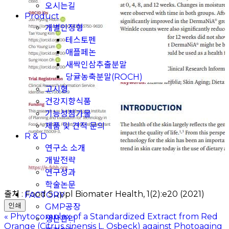
오시는길
Product
개별인정형
테스토펜
애플페논
새싹인삼추출분말
당귤농축분말(ROCH)
고시형
건강지향식품
기능성첨가물
제품 및 견적 문의
R & D
연구소 소개
개발전략
연구성과
학술논문
출처 : Food Suppl Biomater Health, 1(2):e20 (2021)
FACTORY
인쇄
GMP공장
«
Phytocomplex of a Standardized Extract from Red
생산관리
Orange (Citrus sinensis L. Osbeck) against Photoaging