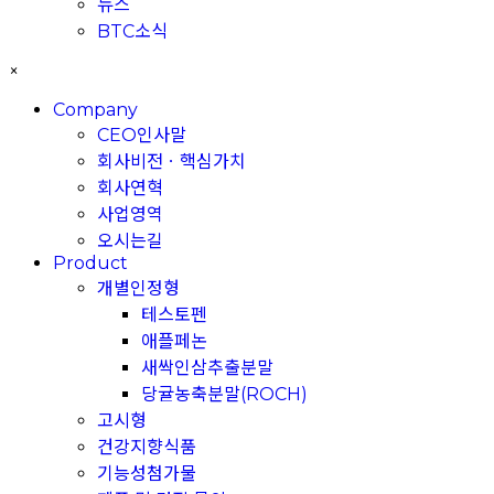
뉴스
BTC소식
×
Company
CEO인사말
회사비전ㆍ핵심가치
회사연혁
사업영역
오시는길
Product
개별인정형
테스토펜
애플페논
새싹인삼추출분말
당귤농축분말(ROCH)
고시형
건강지향식품
기능성첨가물