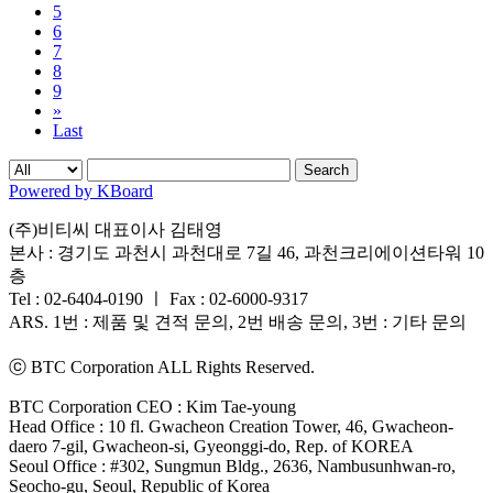
5
6
7
8
9
»
Last
Search
Powered by KBoard
(주)비티씨 대표이사 김태영
본사 : 경기도 과천시 과천대로 7길 46, 과천크리에이션타워 10
층
Tel : 02-6404-0190 ㅣ Fax : 02-6000-9317
ARS. 1번 : 제품 및 견적 문의, 2번 배송 문의, 3번 : 기타 문의
ⓒ BTC Corporation ALL Rights Reserved.
BTC Corporation CEO : Kim Tae-young
Head Office : 10 fl. Gwacheon Creation Tower, 46, Gwacheon-
daero 7-gil, Gwacheon-si, Gyeonggi-do, Rep. of KOREA
Seoul Office : #302, Sungmun Bldg., 2636, Nambusunhwan-ro,
Seocho-gu, Seoul, Republic of Korea