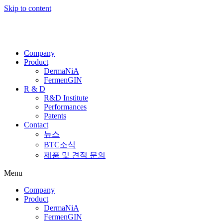
Skip to content
Company
Product
DermaNiA
FermenGIN
R & D
R&D Institute
Performances
Patents
Contact
뉴스
BTC소식
제품 및 견적 문의
Menu
Company
Product
DermaNiA
FermenGIN