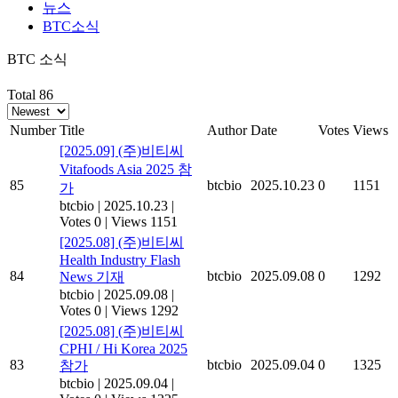
뉴스
BTC소식
BTC 소식
Total 86
Number
Title
Author
Date
Votes
Views
[2025.09] (주)비티씨
Vitafoods Asia 2025 참
85
btcbio
2025.10.23
0
1151
가
btcbio
|
2025.10.23
|
Votes 0
|
Views 1151
[2025.08] (주)비티씨
Health Industry Flash
84
btcbio
2025.09.08
0
1292
News 기재
btcbio
|
2025.09.08
|
Votes 0
|
Views 1292
[2025.08] (주)비티씨
CPHI / Hi Korea 2025
83
btcbio
2025.09.04
0
1325
참가
btcbio
|
2025.09.04
|