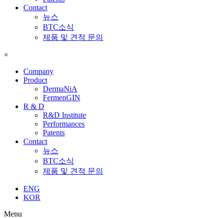
Contact
뉴스
BTC소식
제품 및 견적 문의
×
Company
Product
DermaNiA
FermenGIN
R & D
R&D Institute
Performances
Patents
Contact
뉴스
BTC소식
제품 및 견적 문의
ENG
KOR
Menu