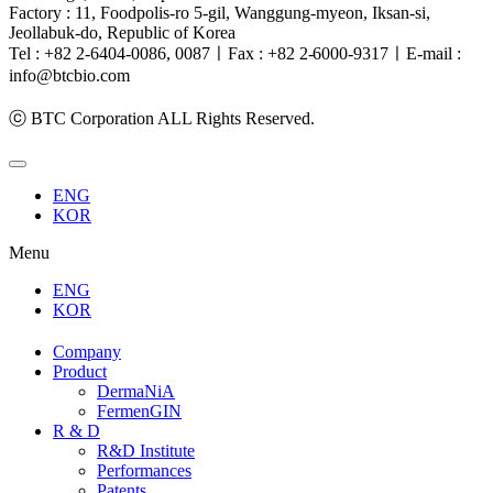
Factory : 11, Foodpolis-ro 5-gil, Wanggung-myeon, Iksan-si,
Jeollabuk-do, Republic of Korea
Tel : +82 2-6404-0086, 0087ㅣFax :
+82 2-6000-9317
ㅣE-mail :
info@btcbio.com
ⓒ BTC Corporation ALL Rights Reserved.
ENG
KOR
Menu
ENG
KOR
Company
Product
DermaNiA
FermenGIN
R & D
R&D Institute
Performances
Patents