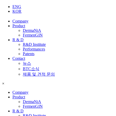
ENG
KOR
Company
Product
DermaNiA
FermenGIN
R & D
R&D Institute
Performances
Patents
Contact
뉴스
BTC소식
제품 및 견적 문의
×
Company
Product
DermaNiA
FermenGIN
R & D
R&D Institute