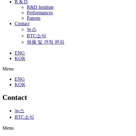
R & D
R&D Institute
Performances
Patents
Contact
뉴스
BTC소식
제품 및 견적 문의
ENG
KOR
Menu
ENG
KOR
Contact
뉴스
BTC소식
Menu