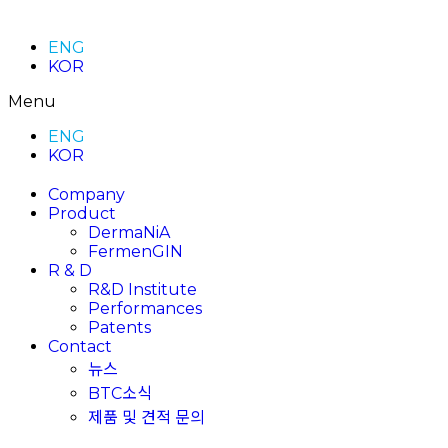
ENG
KOR
Menu
ENG
KOR
Company
Product
DermaNiA
FermenGIN
R & D
R&D Institute
Performances
Patents
Contact
뉴스
BTC소식
제품 및 견적 문의