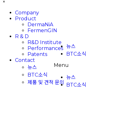
×
Company
Product
DermaNiA
FermenGIN
R & D
R&D Institute
뉴스
Performances
BTC소식
Patents
Contact
Menu
뉴스
BTC소식
뉴스
제품 및 견적 문의
BTC소식