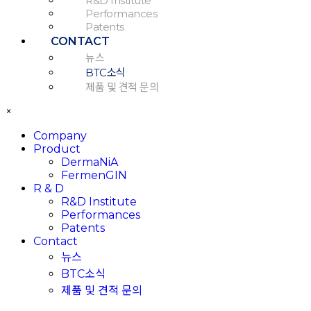
R&D Institute
Performances
Patents
CONTACT
뉴스
BTC소식
제품 및 견적 문의
×
Company
Product
DermaNiA
FermenGIN
R & D
R&D Institute
Performances
Patents
Contact
뉴스
BTC소식
제품 및 견적 문의