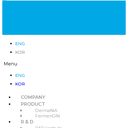
ENG
KOR
Menu
ENG
KOR
COMPANY
PRODUCT
DermaNiA
FermenGIN
R & D