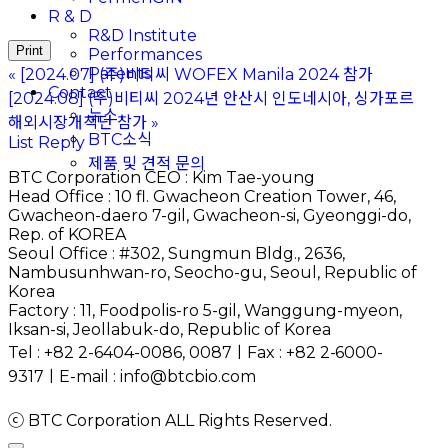
R & D
R&D Institute
Print
Performances
Patents
«
[2024.07] (주)비티씨 WOFEX Manila 2024 참가
Contact
[2024.08] (주)비티씨 2024년 안산시 인도네시아, 싱가포르
뉴스
해외시장개척단 참가
»
BTC소식
List
Reply
제품 및 견적 문의
BTC Corporation CEO : Kim Tae-young
Head Office : 10 fl. Gwacheon Creation Tower, 46,
Gwacheon-daero 7-gil, Gwacheon-si, Gyeonggi-do,
Rep. of KOREA
Seoul Office : #302, Sungmun Bldg., 2636,
Nambusunhwan-ro, Seocho-gu, Seoul, Republic of
Korea
Factory : 11, Foodpolis-ro 5-gil, Wanggung-myeon,
Iksan-si, Jeollabuk-do, Republic of Korea
Tel : +82 2-6404-0086, 0087ㅣFax :
+82 2-6000-
9317
ㅣE-mail : info@btcbio.com
ⓒ BTC Corporation ALL Rights Reserved.