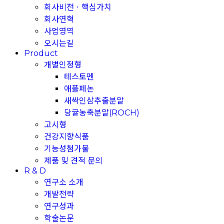
회사비전ㆍ핵심가치
회사연혁
사업영역
오시는길
Product
개별인정형
테스토펜
애플페논
새싹인삼추출분말
당귤농축분말(ROCH)
고시형
건강지향식품
기능성첨가물
제품 및 견적 문의
R & D
연구소 소개
개발전략
연구성과
학술논문