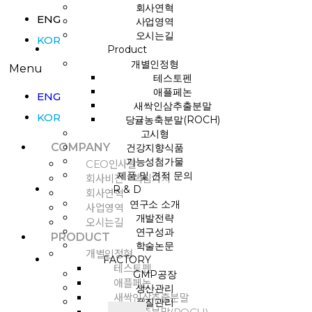
회사연혁
ENG
사업영역
오시는길
KOR
Product
개별인정형
Menu
테스토펜
애플페논
ENG
새싹인삼추출분말
KOR
당귤농축분말(ROCH)
고시형
COMPANY
건강지향식품
기능성첨가물
CEO인사말
제품 및 견적 문의
회사비전ㆍ핵심가치
R & D
회사연혁
연구소 소개
사업영역
개발전략
오시는길
연구성과
PRODUCT
학술논문
개별인정형
FACTORY
테스토펜
GMP공장
애플페논
생산관리
새싹인삼추출분말
품질관리