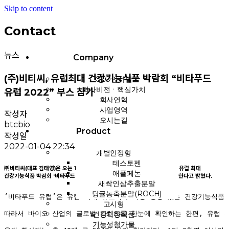
Skip to content
Contact
뉴스
Company
(주)비티씨, 유럽최대 건강기능식품 박람회 “비타푸드
CEO인사말
회사비전ㆍ핵심가치
유럽 2022” 부스 참가
회사연혁
사업영역
작성자
오시는길
btcbio
Product
작성일
2022-01-04 22:34
개별인정형
테스토펜
㈜비티씨(대표 김태영)은 오는 14~16일 스위스 제네바전시장에서 개최되는 유럽 최대
애플페논
건강기능식품 박람회 ‘비타푸드 유럽(Vitafoods Europe) 2013’에 참가한다고 밝혔다.
새싹인삼추출분말
당귤농축분말(ROCH)
‘비타푸드 유럽’은 유럽 최대 규모이자 가장 정평 있는 건강기능식품
고시형
건강지향식품
따라서 바이오 산업의 글로벌 트렌드를 한눈에 확인하는 한편, 유럽 
기능성첨가물