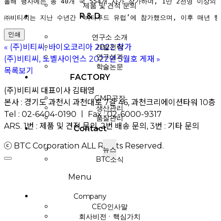
올해 행사에는 총 40개 국 554개 사가 참가하며, 1만 2천명 이상
제품 및 견적 문의
R & D
㈜비티씨는 지난 수년간 ‘비타푸드 유럽’에 참가했으며, 이후 매년 
인쇄
연구소 소개
개발전략
«
(주)비티씨, 바이오코리아 2022 참가
연구성과
(주)비티씨, 노벨사이언스 2022년 5월호 게재
»
학술논문
목록보기
FACTORY
(주)비티씨 대표이사 김태영
GMP공장
본사 : 경기도 과천시 과천대로 7길 46, 과천크리에이션타워 10층
생산관리
Tel : 02-6404-0190 ㅣ Fax : 02-6000-9317
품질관리
ARS. 1번 : 제품 및 견적 문의, 2번 배송 문의, 3번 : 기타 문의
Contact
ⓒ BTC Corporation ALL Rights Reserved.
뉴스
BTC소식
Menu
Company
CEO인사말
회사비전ㆍ핵심가치