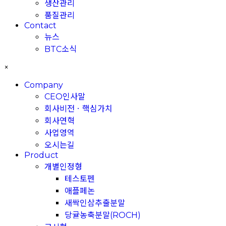
생산관리
품질관리
Contact
뉴스
BTC소식
×
Company
CEO인사말
회사비전ㆍ핵심가치
회사연혁
사업영역
오시는길
Product
개별인정형
테스토펜
애플페논
새싹인삼추출분말
당귤농축분말(ROCH)