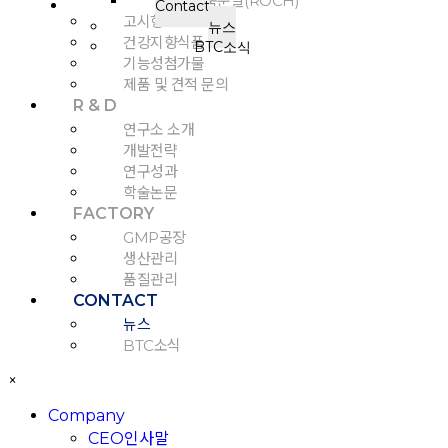
당귤농축분말(ROCH)
Contact
고시형
뉴스
건강지향식품
BTC소식
기능성첨가물
제품 및 견적 문의
R & D
연구소 소개
개발전략
연구성과
학술논문
FACTORY
GMP공장
생산관리
품질관리
CONTACT
뉴스
BTC소식
×
Company
CEO인사말