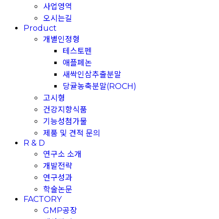
사업영역
오시는길
Product
개별인정형
테스토펜
애플페논
새싹인삼추출분말
당귤농축분말(ROCH)
고시형
건강지향식품
기능성첨가물
제품 및 견적 문의
R & D
연구소 소개
개발전략
연구성과
학술논문
FACTORY
GMP공장