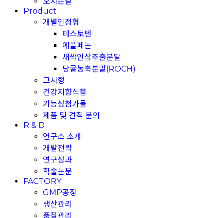
오시는길
Product
개별인정형
테스토펜
애플페논
새싹인삼추출분말
당귤농축분말(ROCH)
고시형
건강지향식품
기능성첨가물
제품 및 견적 문의
R & D
연구소 소개
개발전략
연구성과
학술논문
FACTORY
GMP공장
생산관리
품질관리