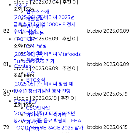
btcbio
|
2025.09.04
|
추천 0
|
R & D
조회 1324
연구소 소개
[2025.06] (주)비티씨 2025년
개발전략
글로벌 강소기업 1000+ 지정서
연구성과
82
btcbio
2025.06.09
수여식 참가
학술논문
btcbio
|
2025.06.09
|
추천 0
|
FACTORY
조회 1757
GMP공장
생산관리
[2025.05] (주)비티씨 Vitafoods
품질관리
Europe 2025 참가
81
btcbio
2025.06.09
Contact
btcbio
|
2025.06.09
|
추천 0
|
뉴스
조회 1689
BTC소식
[2025.05] (주)비티씨 창립 제
Menu
19주년 창립기념일 행사 진행
80
btcbio
2025.05.19
btcbio
|
2025.05.19
|
추천 0
|
Company
조회 1936
CEO인사말
[2025.04] (주)비티씨 2025년
회사비전ㆍ핵심가치
싱가포르 식품, 음료 박람회 - FHA,
회사연혁
79
btcbio
2025.04.15
FOOD * BEVERAGE 2025 참가
사업영역