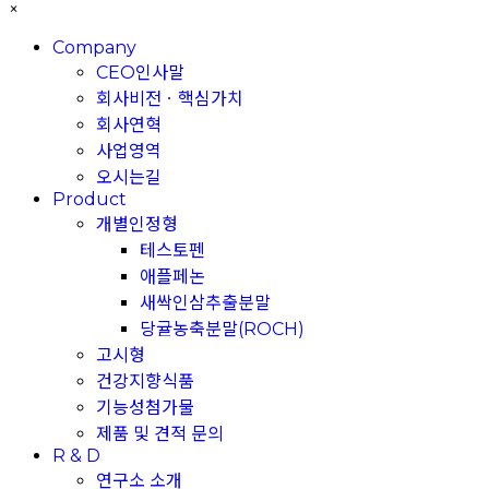
×
Company
CEO인사말
회사비전ㆍ핵심가치
회사연혁
사업영역
오시는길
Product
개별인정형
테스토펜
애플페논
새싹인삼추출분말
당귤농축분말(ROCH)
고시형
건강지향식품
기능성첨가물
제품 및 견적 문의
R & D
연구소 소개