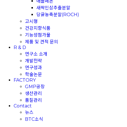
애플페논
새싹인삼추출분말
당귤농축분말(ROCH)
고시형
건강지향식품
기능성첨가물
제품 및 견적 문의
R & D
연구소 소개
개발전략
연구성과
학술논문
FACTORY
GMP공장
생산관리
품질관리
Contact
뉴스
BTC소식