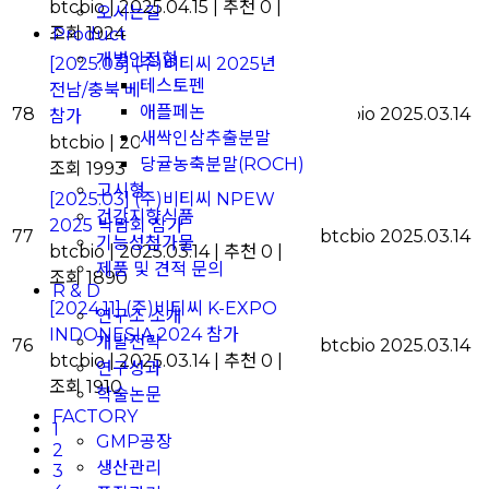
btcbio
|
2025.04.15
|
추천 0
|
오시는길
조회 1924
Product
개별인정형
[2025.03] (주)비티씨 2025년
테스토펜
전남/충북 베트남 소비재 전략사절단
애플페논
78
btcbio
2025.03.14
참가
새싹인삼추출분말
btcbio
|
2025.03.14
|
추천 0
|
당귤농축분말(ROCH)
조회 1993
고시형
[2025.03] (주)비티씨 NPEW
건강지향식품
2025 박람회 참가
77
btcbio
2025.03.14
기능성첨가물
btcbio
|
2025.03.14
|
추천 0
|
제품 및 견적 문의
조회 1890
R & D
[2024.11] (주)비티씨 K-EXPO
연구소 소개
INDONESIA 2024 참가
개발전략
76
btcbio
2025.03.14
btcbio
|
2025.03.14
|
추천 0
|
연구성과
조회 1910
학술논문
FACTORY
1
GMP공장
2
생산관리
3