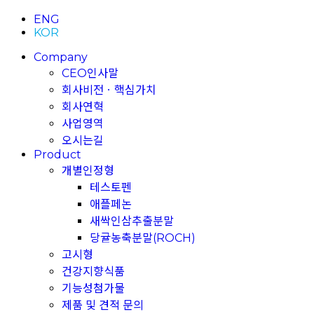
ENG
KOR
Company
CEO인사말
회사비전ㆍ핵심가치
회사연혁
사업영역
오시는길
Product
개별인정형
테스토펜
애플페논
새싹인삼추출분말
당귤농축분말(ROCH)
고시형
건강지향식품
기능성첨가물
제품 및 견적 문의