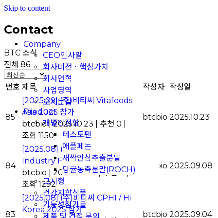
Skip to content
Contact
Company
BTC 소식
CEO인사말
전체 86
회사비전ㆍ핵심가치
회사연혁
번호
제목
작성자
작성일
사업영역
[2025.09] (주)비티씨 Vitafoods
오시는길
Product
Asia 2025 참가
85
btcbio
2025.10.23
개별인정형
btcbio
|
2025.10.23
|
추천 0
|
테스토펜
조회 1150
애플페논
[2025.08] (주)비티씨 Health
새싹인삼추출분말
Industry Flash News 기재
84
btcbio
2025.09.08
당귤농축분말(ROCH)
btcbio
|
2025.09.08
|
추천 0
|
고시형
조회 1292
건강지향식품
[2025.08] (주)비티씨 CPHI / Hi
기능성첨가물
Korea 2025 참가
83
btcbio
2025.09.04
제품 및 견적 문의