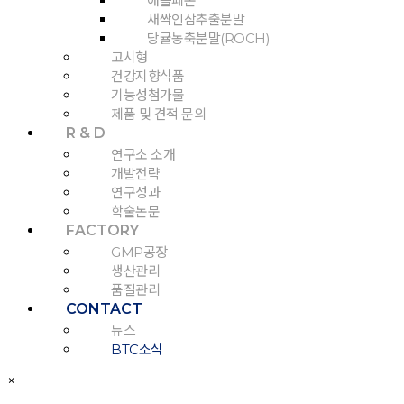
애플페논
새싹인삼추출분말
당귤농축분말(ROCH)
고시형
건강지향식품
기능성첨가물
제품 및 견적 문의
R & D
연구소 소개
개발전략
연구성과
학술논문
FACTORY
GMP공장
생산관리
품질관리
CONTACT
뉴스
BTC소식
×