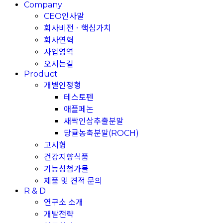
Company
CEO인사말
회사비전ㆍ핵심가치
회사연혁
사업영역
오시는길
Product
개별인정형
테스토펜
애플페논
새싹인삼추출분말
당귤농축분말(ROCH)
고시형
건강지향식품
기능성첨가물
제품 및 견적 문의
R & D
연구소 소개
개발전략