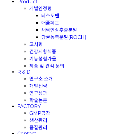
Product
개별인정형
테스토펜
애플페논
새싹인삼추출분말
당귤농축분말(ROCH)
고시형
건강지향식품
기능성첨가물
제품 및 견적 문의
R & D
연구소 소개
개발전략
연구성과
학술논문
FACTORY
GMP공장
생산관리
품질관리
Contact