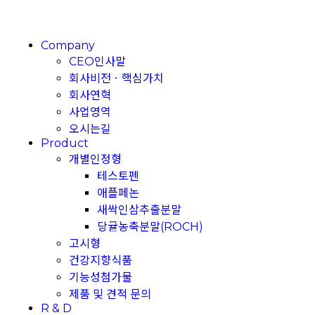
Company
CEO인사말
회사비전ㆍ핵심가치
회사연혁
사업영역
오시는길
Product
개별인정형
테스토펜
애플페논
새싹인삼추출분말
당귤농축분말(ROCH)
고시형
건강지향식품
기능성첨가물
제품 및 견적 문의
R & D