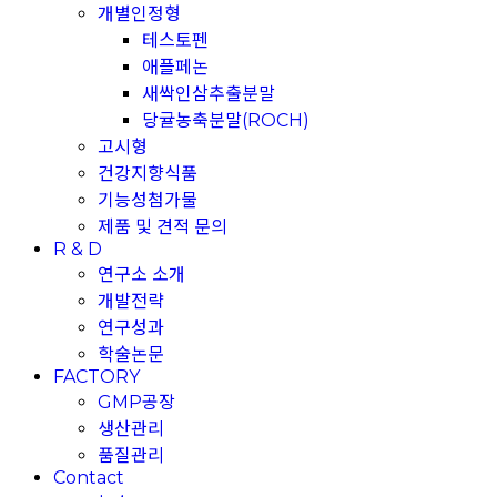
개별인정형
테스토펜
애플페논
새싹인삼추출분말
당귤농축분말(ROCH)
고시형
건강지향식품
기능성첨가물
제품 및 견적 문의
R & D
연구소 소개
개발전략
연구성과
학술논문
FACTORY
GMP공장
생산관리
품질관리
Contact