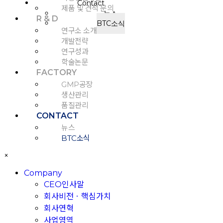
Contact
제품 및 견적 문의
뉴스
R & D
BTC소식
연구소 소개
개발전략
연구성과
학술논문
FACTORY
GMP공장
생산관리
품질관리
CONTACT
뉴스
BTC소식
×
Company
CEO인사말
회사비전ㆍ핵심가치
회사연혁
사업영역