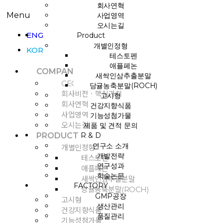
회사연혁
Menu
사업영역
오시는길
ENG
Product
개별인정형
KOR
테스토펜
애플페논
COMPANY
새싹인삼추출분말
CEO인사말
당귤농축분말(ROCH)
회사비전ㆍ핵심가치
고시형
회사연혁
건강지향식품
사업영역
기능성첨가물
오시는길
제품 및 견적 문의
R & D
PRODUCT
연구소 소개
개별인정형
개발전략
테스토펜
연구성과
애플페논
학술논문
새싹인삼추출분말
FACTORY
당귤농축분말(ROCH)
GMP공장
고시형
생산관리
건강지향식품
품질관리
기능성첨가물