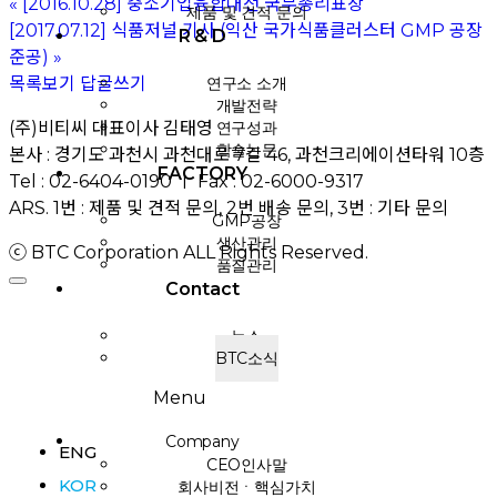
«
[2016.10.28] 중소기업융합대전 국무총리표창
제품 및 견적 문의
[2017.07.12] 식품저널 기사 (익산 국가식품클러스터 GMP 공장
R & D
준공)
»
연구소 소개
목록보기
답글쓰기
개발전략
연구성과
(주)비티씨 대표이사 김태영
학술논문
본사 : 경기도 과천시 과천대로 7길 46, 과천크리에이션타워 10층
FACTORY
Tel : 02-6404-0190 ㅣ Fax : 02-6000-9317
ARS. 1번 : 제품 및 견적 문의, 2번 배송 문의, 3번 : 기타 문의
GMP공장
생산관리
ⓒ BTC Corporation ALL Rights Reserved.
품질관리
Contact
뉴스
BTC소식
Menu
Company
ENG
CEO인사말
KOR
회사비전ㆍ핵심가치