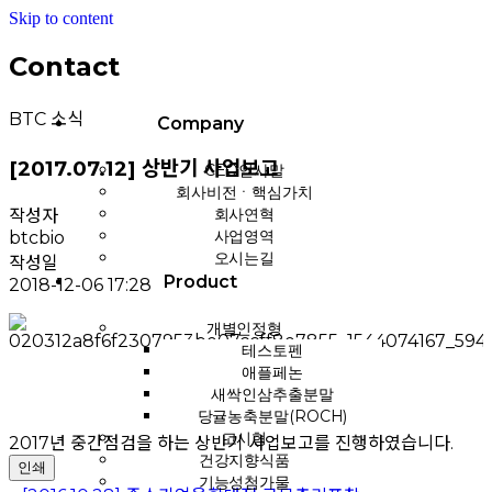
Skip to content
Contact
BTC 소식
Company
[2017.07.12] 상반기 사업보고
CEO인사말
회사비전ㆍ핵심가치
회사연혁
작성자
사업영역
btcbio
오시는길
작성일
Product
2018-12-06 17:28
개별인정형
테스토펜
애플페논
새싹인삼추출분말
당귤농축분말(ROCH)
고시형
2017년 중간점검을 하는 상반기 사업보고를 진행하였습니다.
건강지향식품
인쇄
기능성첨가물