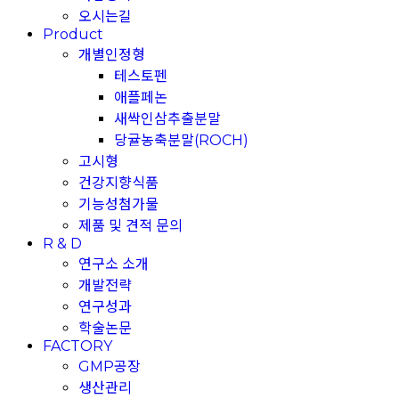
오시는길
Product
개별인정형
테스토펜
애플페논
새싹인삼추출분말
당귤농축분말(ROCH)
고시형
건강지향식품
기능성첨가물
제품 및 견적 문의
R & D
연구소 소개
개발전략
연구성과
학술논문
FACTORY
GMP공장
생산관리