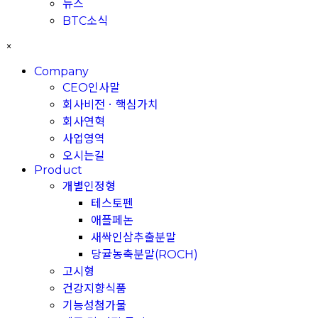
뉴스
BTC소식
×
Company
CEO인사말
회사비전ㆍ핵심가치
회사연혁
사업영역
오시는길
Product
개별인정형
테스토펜
애플페논
새싹인삼추출분말
당귤농축분말(ROCH)
고시형
건강지향식품
기능성첨가물